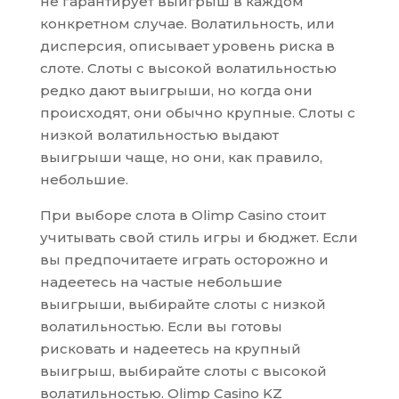
не гарантирует выигрыш в каждом
конкретном случае. Волатильность, или
дисперсия, описывает уровень риска в
слоте. Слоты с высокой волатильностью
редко дают выигрыши, но когда они
происходят, они обычно крупные. Слоты с
низкой волатильностью выдают
выигрыши чаще, но они, как правило,
небольшие.
При выборе слота в Olimp Casino стоит
учитывать свой стиль игры и бюджет. Если
вы предпочитаете играть осторожно и
надеетесь на частые небольшие
выигрыши, выбирайте слоты с низкой
волатильностью. Если вы готовы
рисковать и надеетесь на крупный
выигрыш, выбирайте слоты с высокой
волатильностью. Olimp Casino KZ