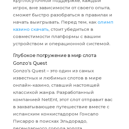
круглосуточной поддержке, каждый
игрок, вне зависимости от своего опыта,
сможет быстро разобраться в правилах и
начать выигрывать. Перед тем, как
олимп
казино скачать
, стоит убедиться в
совместимости платформы с вашим
устройством и операционной системой.
Глубокое погружение в мир слота
Gonzo’s Quest
Gonzo’s Quest – это один из самых
известных и любимых слотов в мире
онлайн-казино, ставший настоящей
классикой жанра. Разработанный
компанией NetEnt, этот слот отправит вас
в захватывающее путешествие вместе с
испанским конкистадором Гонсало
Писарро в поисках Эльдорадо,
легендарного города золота.