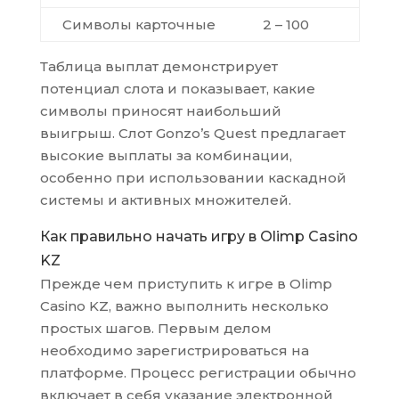
Символы карточные
2 – 100
Таблица выплат демонстрирует
потенциал слота и показывает, какие
символы приносят наибольший
выигрыш. Слот Gonzo’s Quest предлагает
высокие выплаты за комбинации,
особенно при использовании каскадной
системы и активных множителей.
Как правильно начать игру в Olimp Casino
KZ
Прежде чем приступить к игре в Olimp
Casino KZ, важно выполнить несколько
простых шагов. Первым делом
необходимо зарегистрироваться на
платформе. Процесс регистрации обычно
включает в себя указание электронной