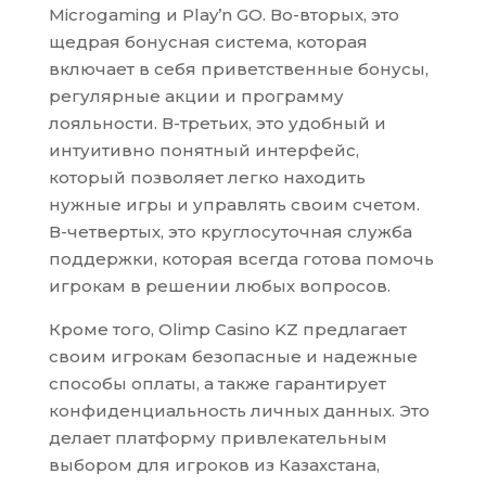
Microgaming и Play’n GO. Во-вторых, это
щедрая бонусная система, которая
включает в себя приветственные бонусы,
регулярные акции и программу
лояльности. В-третьих, это удобный и
интуитивно понятный интерфейс,
который позволяет легко находить
нужные игры и управлять своим счетом.
В-четвертых, это круглосуточная служба
поддержки, которая всегда готова помочь
игрокам в решении любых вопросов.
Кроме того, Olimp Casino KZ предлагает
своим игрокам безопасные и надежные
способы оплаты, а также гарантирует
конфиденциальность личных данных. Это
делает платформу привлекательным
выбором для игроков из Казахстана,