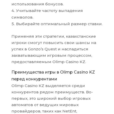
использования бонусов.
Учитывайте частоту выпадения
символов.
Выбирайте оптимальный размер ставки.
Применяя эти стратегии, казахстанские
игроки смогут повысить свои шансы на
успех в Gonzo’s Quest и насладиться
захватывающим игровым процессом,
предоставляемым Olimp Casino KZ.
Преимущества игры в Olimp Casino KZ
перед конкурентами
Olimp Casino KZ выделяется среди
конкурентов рядом преимуществ. Во-
первых, это широкий выбор игровых
автоматов от ведущих мировых
провайдеров, таких как NetEnt,