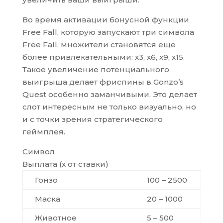
Во время активации бонусной функции
Free Fall, которую запускают три символа
Free Fall, множители становятся еще
более привлекательными: x3, x6, x9, x15.
Такое увеличение потенциального
выигрыша делает фриспины в Gonzo’s
Quest особенно заманчивыми. Это делает
слот интересным не только визуально, но
и с точки зрения стратегического
геймплея.
Символ
Выплата (x от ставки)
Гонзо
100 – 2500
Маска
20 – 1000
Животное
5 – 500