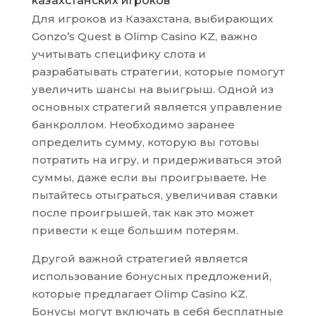
казахстанских игроков
Для игроков из Казахстана, выбирающих
Gonzo’s Quest в Olimp Casino KZ, важно
учитывать специфику слота и
разрабатывать стратегии, которые помогут
увеличить шансы на выигрыш. Одной из
основных стратегий является управление
банкроллом. Необходимо заранее
определить сумму, которую вы готовы
потратить на игру, и придерживаться этой
суммы, даже если вы проигрываете. Не
пытайтесь отыграться, увеличивая ставки
после проигрышей, так как это может
привести к еще большим потерям.
Другой важной стратегией является
использование бонусных предложений,
которые предлагает Olimp Casino KZ.
Бонусы могут включать в себя бесплатные