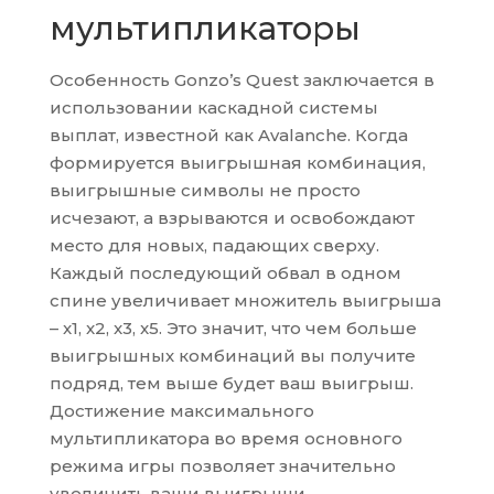
мультипликаторы
Особенность Gonzo’s Quest заключается в
использовании каскадной системы
выплат, известной как Avalanche. Когда
формируется выигрышная комбинация,
выигрышные символы не просто
исчезают, а взрываются и освобождают
место для новых, падающих сверху.
Каждый последующий обвал в одном
спине увеличивает множитель выигрыша
– x1, x2, x3, x5. Это значит, что чем больше
выигрышных комбинаций вы получите
подряд, тем выше будет ваш выигрыш.
Достижение максимального
мультипликатора во время основного
режима игры позволяет значительно
увеличить ваши выигрыши.