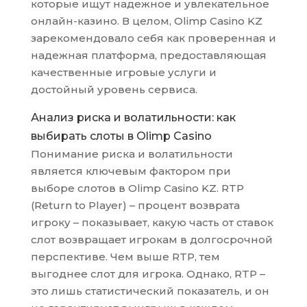
которые ищут надежное и увлекательное
онлайн-казино. В целом, Olimp Casino KZ
зарекомендовало себя как проверенная и
надежная платформа, предоставляющая
качественные игровые услуги и
достойный уровень сервиса.
Анализ риска и волатильности: как
выбирать слоты в Olimp Casino
Понимание риска и волатильности
является ключевым фактором при
выборе слотов в Olimp Casino KZ. RTP
(Return to Player) – процент возврата
игроку – показывает, какую часть от ставок
слот возвращает игрокам в долгосрочной
перспективе. Чем выше RTP, тем
выгоднее слот для игрока. Однако, RTP –
это лишь статистический показатель, и он