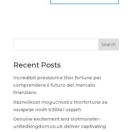
Recent Posts
Incredibili previsioni e thor fortune per
comprendere il futuro del mercato
finanziario
Raznolikost mogućnosti s thorfortune za
osvajanje novih tržišta i uspjeh
Genuine excitement and slotmonster-
unitedkingdom.co.uk deliver captivating