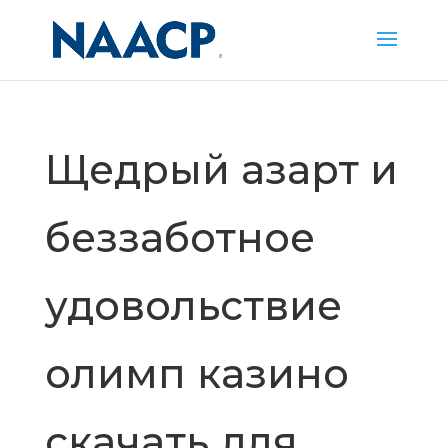
Щедрый азарт и
беззаботное
удовольствие
олимп казино
скачать для