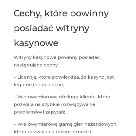
Cechy, które powinny
posiadać witryny
kasynowe
Witryny kasynowe powinny posiadać
następujące cechy:
– Licencję, która potwierdza, że kasyno jest
legalne i bezpieczne;
– Wielowymiarową obsługę klienta, która
pozwala na szybkie rozwiązywanie
problemów i zapytań;
– Wielowymiarową gamę gier hazardowych,
która pozwala na różnorodność i