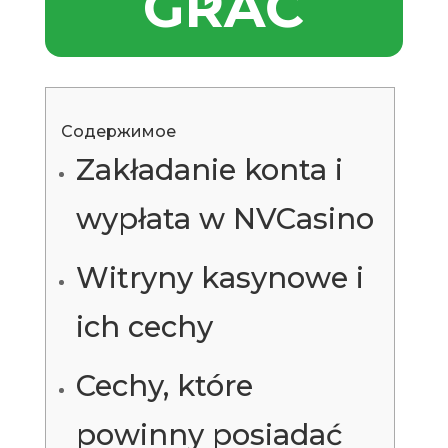
GRAĆ
Содержимое
Zakładanie konta i
wypłata w NVCasino
Witryny kasynowe i
ich cechy
Cechy, które
powinny posiadać