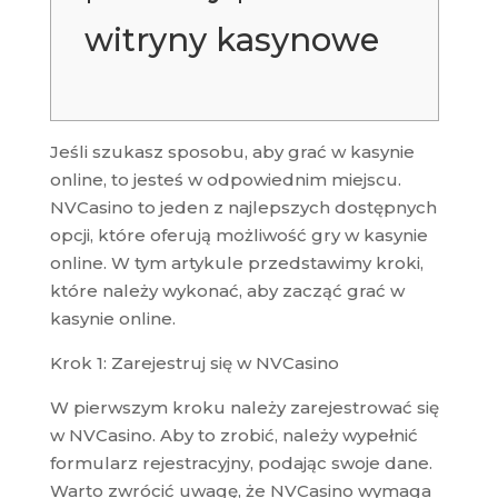
witryny kasynowe
Jeśli szukasz sposobu, aby grać w kasynie
online, to jesteś w odpowiednim miejscu.
NVCasino to jeden z najlepszych dostępnych
opcji, które oferują możliwość gry w kasynie
online. W tym artykule przedstawimy kroki,
które należy wykonać, aby zacząć grać w
kasynie online.
Krok 1: Zarejestruj się w NVCasino
W pierwszym kroku należy zarejestrować się
w NVCasino. Aby to zrobić, należy wypełnić
formularz rejestracyjny, podając swoje dane.
Warto zwrócić uwagę, że NVCasino wymaga