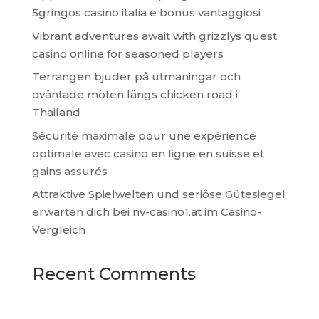
5gringos casino italia e bonus vantaggiosi
Vibrant adventures await with grizzlys quest
casino online for seasoned players
Terrängen bjuder på utmaningar och
oväntade möten längs chicken road i
Thailand
Sécurité maximale pour une expérience
optimale avec casino en ligne en suisse et
gains assurés
Attraktive Spielwelten und seriöse Gütesiegel
erwarten dich bei nv-casino1.at im Casino-
Vergleich
Recent Comments