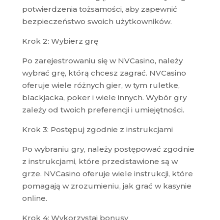
potwierdzenia tożsamości, aby zapewnić
bezpieczeństwo swoich użytkowników.
Krok 2: Wybierz grę
Po zarejestrowaniu się w NVCasino, należy
wybrać grę, którą chcesz zagrać. NVCasino
oferuje wiele różnych gier, w tym ruletke,
blackjacka, poker i wiele innych. Wybór gry
zależy od twoich preferencji i umiejętności.
Krok 3: Postępuj zgodnie z instrukcjami
Po wybraniu gry, należy postępować zgodnie
z instrukcjami, które przedstawione są w
grze. NVCasino oferuje wiele instrukcji, które
pomagają w zrozumieniu, jak grać w kasynie
online.
Krok 4: Wykorzystaj bonusy