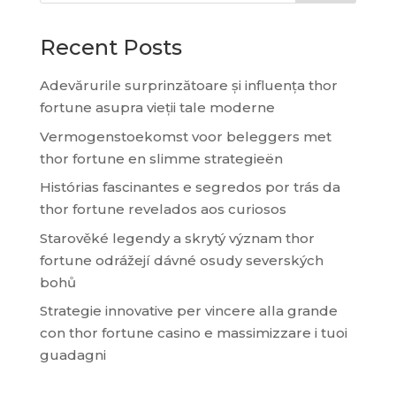
Recent Posts
Adevărurile surprinzătoare și influența thor
fortune asupra vieții tale moderne
Vermogenstoekomst voor beleggers met
thor fortune en slimme strategieën
Histórias fascinantes e segredos por trás da
thor fortune revelados aos curiosos
Starověké legendy a skrytý význam thor
fortune odrážejí dávné osudy severských
bohů
Strategie innovative per vincere alla grande
con thor fortune casino e massimizzare i tuoi
guadagni