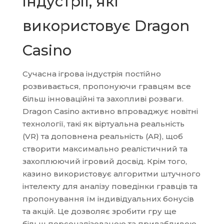
індустрії, які
використовує Dragon
Casino
Сучасна ігрова індустрія постійно
розвивається, пропонуючи гравцям все
більш інноваційні та захопливі розваги.
Dragon Casino активно впроваджує новітні
технології, такі як віртуальна реальність
(VR) та доповнена реальність (AR), щоб
створити максимально реалістичний та
захоплюючий ігровий досвід. Крім того,
казино використовує алгоритми штучного
інтелекту для аналізу поведінки гравців та
пропонування їм індивідуальних бонусів
та акцій. Це дозволяє зробити гру ще
більш персоналізованою та привабливою.