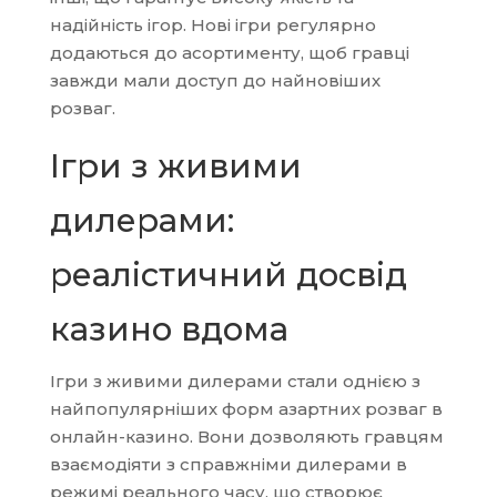
надійність ігор. Нові ігри регулярно
додаються до асортименту, щоб гравці
завжди мали доступ до найновіших
розваг.
Ігри з живими
дилерами:
реалістичний досвід
казино вдома
Ігри з живими дилерами стали однією з
найпопулярніших форм азартних розваг в
онлайн-казино. Вони дозволяють гравцям
взаємодіяти з справжніми дилерами в
режимі реального часу, що створює