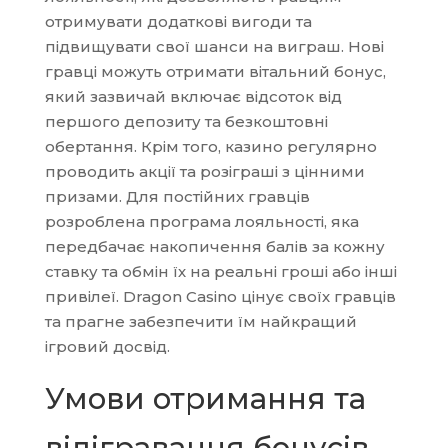
отримувати додаткові вигоди та
підвищувати свої шанси на виграш. Нові
гравці можуть отримати вітальний бонус,
який зазвичай включає відсоток від
першого депозиту та безкоштовні
обертання. Крім того, казино регулярно
проводить акції та розіграші з цінними
призами. Для постійних гравців
розроблена програма лояльності, яка
передбачає накопичення балів за кожну
ставку та обмін їх на реальні гроші або інші
привілеї. Dragon Casino цінує своїх гравців
та прагне забезпечити їм найкращий
ігровий досвід.
Умови отримання та
відігравання бонусів