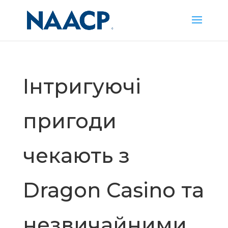
Інтригуючі
пригоди
чекають з
Dragon Casino та
незвичайними