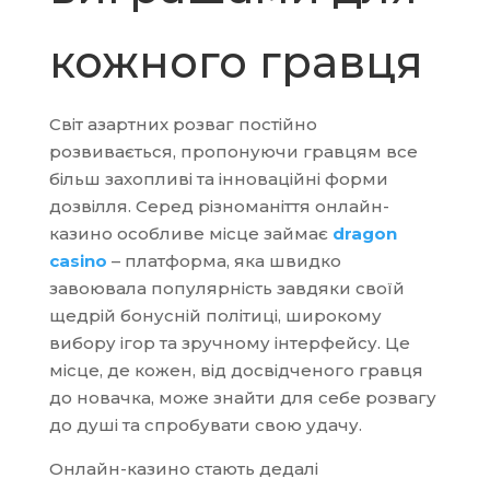
кожного гравця
Світ азартних розваг постійно
розвивається, пропонуючи гравцям все
більш захопливі та інноваційні форми
дозвілля. Серед різноманіття онлайн-
казино особливе місце займає
dragon
casino
– платформа, яка швидко
завоювала популярність завдяки своїй
щедрій бонусній політиці, широкому
вибору ігор та зручному інтерфейсу. Це
місце, де кожен, від досвідченого гравця
до новачка, може знайти для себе розвагу
до душі та спробувати свою удачу.
Онлайн-казино стають дедалі