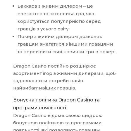
Баккара з живим дилером – це
елегантна та захоплива гра, яка
користується популярністю серед
гравців з усього світу.
Покер з живим дилером дозволяє
гравцям змагатися з іншими гравцями
та перевірити свої навички гри в покер.
Dragon Casino постійно розширює
асортимент ігор з живими дилерами, щоб
задовольнити потреби навіть
найвибагливіших гравців.
Бонусна політика Dragon Casino та
програми лояльності
Dragon Casino відоме своєю щедрою
бонусною політикою та програмами
лояльності, які дозволяють гравцям