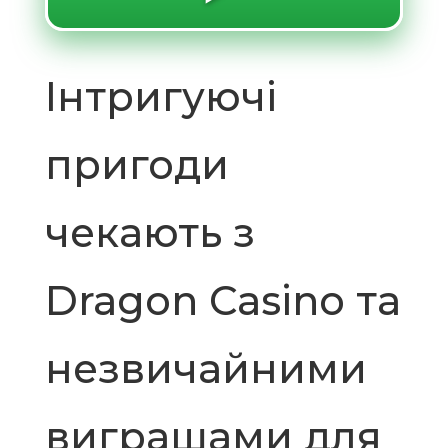
Інтригуючі
пригоди
чекають з
Dragon Casino та
незвичайними
виграшами для