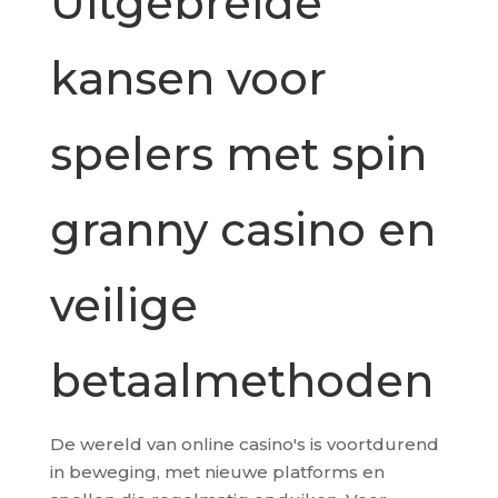
Uitgebreide
kansen voor
spelers met spin
granny casino en
veilige
betaalmethoden
De wereld van online casino's is voortdurend
in beweging, met nieuwe platforms en