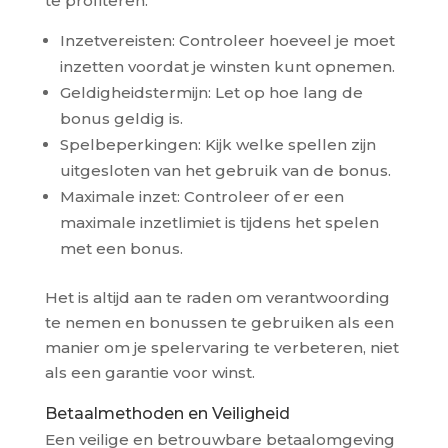
te profiteren.
Inzetvereisten: Controleer hoeveel je moet
inzetten voordat je winsten kunt opnemen.
Geldigheidstermijn: Let op hoe lang de
bonus geldig is.
Spelbeperkingen: Kijk welke spellen zijn
uitgesloten van het gebruik van de bonus.
Maximale inzet: Controleer of er een
maximale inzetlimiet is tijdens het spelen
met een bonus.
Het is altijd aan te raden om verantwoording
te nemen en bonussen te gebruiken als een
manier om je spelervaring te verbeteren, niet
als een garantie voor winst.
Betaalmethoden en Veiligheid
Een veilige en betrouwbare betaalomgeving