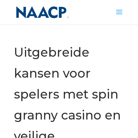
Uitgebreide
kansen voor
spelers met spin
granny casino en
veilige