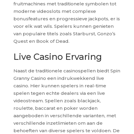
fruitmachines met traditionele symbolen tot
moderne videoslots met complexe
bonusfeatures en progressieve jackpots, er is
voor elk wat wils. Spelers kunnen genieten
van populaire titels zoals Starburst, Gonzo’s
Quest en Book of Dead.
Live Casino Ervaring
Naast de traditionele casinospellen biedt Spin
Granny Casino een indrukwekkend live
casino. Hier kunnen spelers in real-time
spelen tegen echte dealers via een live
videostream. Spellen zoals blackjack,
roulette, baccarat en poker worden
aangeboden in verschillende varianten, met
verschillende inzetlimieten om aan de
behoeften van diverse spelers te voldoen. De