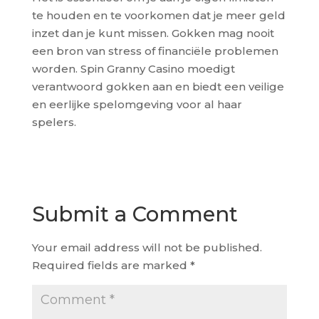
te houden en te voorkomen dat je meer geld
inzet dan je kunt missen. Gokken mag nooit
een bron van stress of financiële problemen
worden. Spin Granny Casino moedigt
verantwoord gokken aan en biedt een veilige
en eerlijke spelomgeving voor al haar
spelers.
Submit a Comment
Your email address will not be published.
Required fields are marked
*