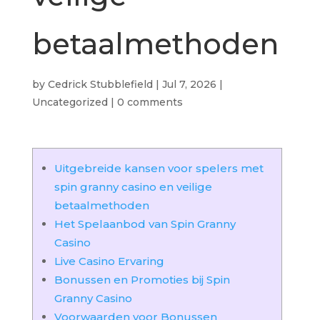
betaalmethoden
by
Cedrick Stubblefield
|
Jul 7, 2026
|
Uncategorized
|
0 comments
Uitgebreide kansen voor spelers met
spin granny casino en veilige
betaalmethoden
Het Spelaanbod van Spin Granny
Casino
Live Casino Ervaring
Bonussen en Promoties bij Spin
Granny Casino
Voorwaarden voor Bonussen