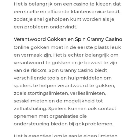
Het is belangrijk om een casino te kiezen dat
een snelle en efficiënte klantenservice biedt,
zodat je snel geholpen kunt worden als je
een probleem ondervindt.
Verantwoord Gokken en Spin Granny Casino
Online gokken moet in de eerste plaats leuk
en vermaak zijn. Het is echter belangrijk om
verantwoord te gokken en je bewust te zijn
van de risico's. Spin Granny Casino biedt
verschillende tools en hulpmiddelen om
spelers te helpen verantwoord te gokken,
zoals stortingslimieten, verlieslimieten,
sessielimieten en de mogelijkheid tot
zelfuitsluiting. Spelers kunnen ook contact
opnemen met organisaties die
ondersteuning bieden bij gokproblemen.
Het is essentieel om je aan je eigen limieten