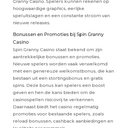
Granny Casino. Spelers kunnen rekenen op
hoogwaardige graphics, eerlijke
speluitslagen en een constante stroom van
nieuwe releases.
Bonussen en Promoties bij Spin Granny
Casino
Spin Granny Casino staat bekend om zijn
aantrekkelijke bonussen en promoties.
Nieuwe spelers worden vaak verwelkomd
met een genereuze welkomstbonus, die kan
bestaan uit een stortingsbonus en gratis
spins. Deze bonus kan spelers een boost
geven en hen de kans bieden om de
casinospellen risicovrij te verkennen.
Daarnaast biedt het casino regelmatig
promoties voor bestaande spelers, zoals
reload bonussen, cashback aanbiedingen en