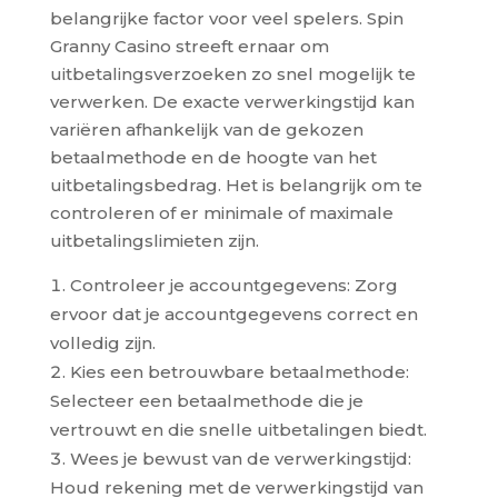
belangrijke factor voor veel spelers. Spin
Granny Casino streeft ernaar om
uitbetalingsverzoeken zo snel mogelijk te
verwerken. De exacte verwerkingstijd kan
variëren afhankelijk van de gekozen
betaalmethode en de hoogte van het
uitbetalingsbedrag. Het is belangrijk om te
controleren of er minimale of maximale
uitbetalingslimieten zijn.
Controleer je accountgegevens: Zorg
ervoor dat je accountgegevens correct en
volledig zijn.
Kies een betrouwbare betaalmethode:
Selecteer een betaalmethode die je
vertrouwt en die snelle uitbetalingen biedt.
Wees je bewust van de verwerkingstijd:
Houd rekening met de verwerkingstijd van