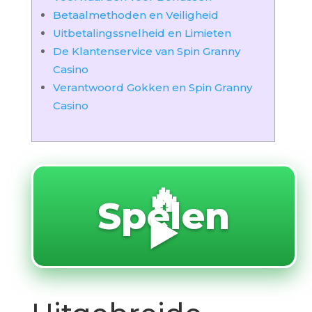
Betaalmethoden en Veiligheid
Uitbetalingssnelheid en Limieten
De Klantenservice van Spin Granny
Casino
Verantwoord Gokken en Spin Granny
Casino
🔥
Spelen
▶️