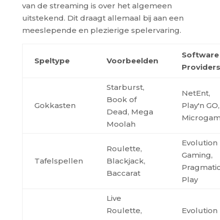
van de streaming is over het algemeen
uitstekend. Dit draagt allemaal bij aan een
meeslepende en plezierige spelervaring.
Software
Speltype
Voorbeelden
Provider
Starburst,
NetEnt,
Book of
Gokkasten
Play'n GO,
Dead, Mega
Microgam
Moolah
Evolution
Roulette,
Gaming,
Tafelspellen
Blackjack,
Pragmati
Baccarat
Play
Live
Roulette,
Evolution