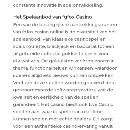
constante innovatie in spelontwikkeling.
Het Spelaanbod van fgfox Casino
Een van de belangrijkste aantrekkingspunten
van fgfox casino online is de diversiteit van het
spelaanbod. Van klassieke casinospellen
zoals roulette, blackjack en baccarat tot een
uitgebreide collectie gokkasten, er is voor
elk wat wils. De gokkasten variëren enorm in
thema, functionaliteit en winkansen, waardoor
spelers altijd iets nieuws kunnen ontdekken.
Veel van deze spellen worden geleverd door
gerenommeerde softwareproviders, wat de
kwaliteit en eerlijkheid van de spellen
garandeert. Het casino biedt ook Live Casino
spellen aan, waarbij spelers in real-time
kunnen spelen met echte dealers. Dit zorgt
voor een authentieke casino-ervaring vanuit