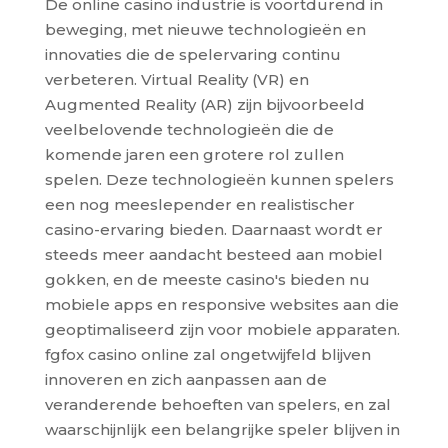
De online casino industrie is voortdurend in
beweging, met nieuwe technologieën en
innovaties die de spelervaring continu
verbeteren. Virtual Reality (VR) en
Augmented Reality (AR) zijn bijvoorbeeld
veelbelovende technologieën die de
komende jaren een grotere rol zullen
spelen. Deze technologieën kunnen spelers
een nog meeslepender en realistischer
casino-ervaring bieden. Daarnaast wordt er
steeds meer aandacht besteed aan mobiel
gokken, en de meeste casino's bieden nu
mobiele apps en responsive websites aan die
geoptimaliseerd zijn voor mobiele apparaten.
fgfox casino online zal ongetwijfeld blijven
innoveren en zich aanpassen aan de
veranderende behoeften van spelers, en zal
waarschijnlijk een belangrijke speler blijven in