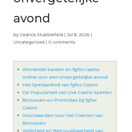
avond
by
Cedrick Stubblefield
|
Jul 8, 2026
|
Uncategorized
|
0 comments
Winnende kansen en fgfox casino
online voor een onvergetelijke avond
Het Spelaanbod van fgfox Casino
De Populariteit van Live Casino Spellen
Bonussen en Promoties bij fgfox
Casino
Voorwaarden voor het Claimen van
Bonussen
Veiligheid en Betrouwbaarheid van