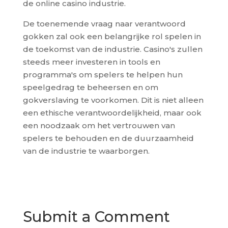
de online casino industrie.
De toenemende vraag naar verantwoord
gokken zal ook een belangrijke rol spelen in
de toekomst van de industrie. Casino's zullen
steeds meer investeren in tools en
programma's om spelers te helpen hun
speelgedrag te beheersen en om
gokverslaving te voorkomen. Dit is niet alleen
een ethische verantwoordelijkheid, maar ook
een noodzaak om het vertrouwen van
spelers te behouden en de duurzaamheid
van de industrie te waarborgen.
Submit a Comment