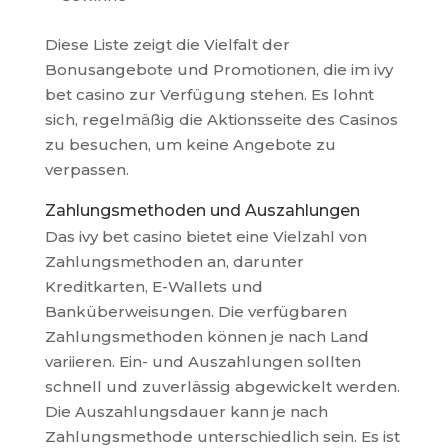
Diese Liste zeigt die Vielfalt der
Bonusangebote und Promotionen, die im ivy
bet casino zur Verfügung stehen. Es lohnt
sich, regelmäßig die Aktionsseite des Casinos
zu besuchen, um keine Angebote zu
verpassen.
Zahlungsmethoden und Auszahlungen
Das ivy bet casino bietet eine Vielzahl von
Zahlungsmethoden an, darunter
Kreditkarten, E-Wallets und
Banküberweisungen. Die verfügbaren
Zahlungsmethoden können je nach Land
variieren. Ein- und Auszahlungen sollten
schnell und zuverlässig abgewickelt werden.
Die Auszahlungsdauer kann je nach
Zahlungsmethode unterschiedlich sein. Es ist