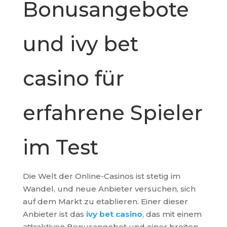
Bonusangebote
und ivy bet
casino für
erfahrene Spieler
im Test
Die Welt der Online-Casinos ist stetig im
Wandel, und neue Anbieter versuchen, sich
auf dem Markt zu etablieren. Einer dieser
Anbieter ist das
ivy bet casino
, das mit einem
attraktiven Bonusangebot und einer breiten