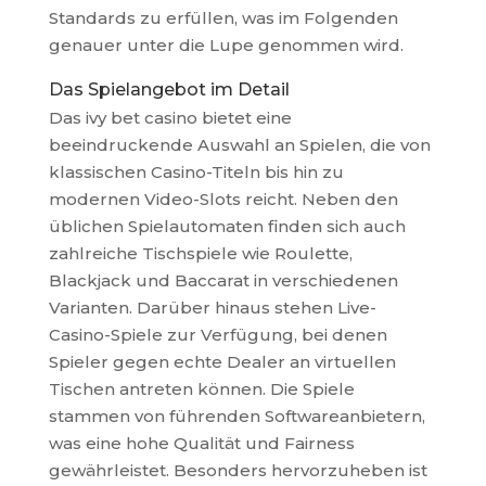
Standards zu erfüllen, was im Folgenden
genauer unter die Lupe genommen wird.
Das Spielangebot im Detail
Das ivy bet casino bietet eine
beeindruckende Auswahl an Spielen, die von
klassischen Casino-Titeln bis hin zu
modernen Video-Slots reicht. Neben den
üblichen Spielautomaten finden sich auch
zahlreiche Tischspiele wie Roulette,
Blackjack und Baccarat in verschiedenen
Varianten. Darüber hinaus stehen Live-
Casino-Spiele zur Verfügung, bei denen
Spieler gegen echte Dealer an virtuellen
Tischen antreten können. Die Spiele
stammen von führenden Softwareanbietern,
was eine hohe Qualität und Fairness
gewährleistet. Besonders hervorzuheben ist