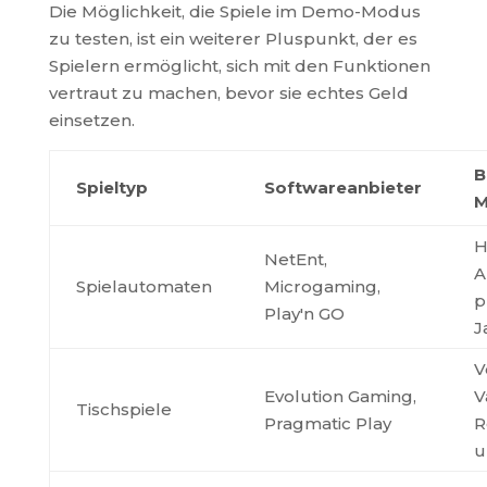
Die Möglichkeit, die Spiele im Demo-Modus
zu testen, ist ein weiterer Pluspunkt, der es
Spielern ermöglicht, sich mit den Funktionen
vertraut zu machen, bevor sie echtes Geld
einsetzen.
B
Spieltyp
Softwareanbieter
M
H
NetEnt,
A
Spielautomaten
Microgaming,
p
Play'n GO
J
V
Evolution Gaming,
V
Tischspiele
Pragmatic Play
R
u