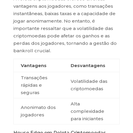
vantagens aos jogadores, como transações
instantâneas, baixas taxas e a capacidade de
jogar anonimamente. No entanto, é
importante ressaltar que a volatilidade das
criptomoedas pode afetar os ganhos e as
perdas dos jogadores, tornando a gestão do
bankroll crucial.
Vantagens
Desvantagens
Transações
Volatilidade das
rápidas e
criptomoedas
seguras
Alta
Anonimato dos
complexidade
jogadores
para iniciantes
House Edge em Roleta Criptomoedas