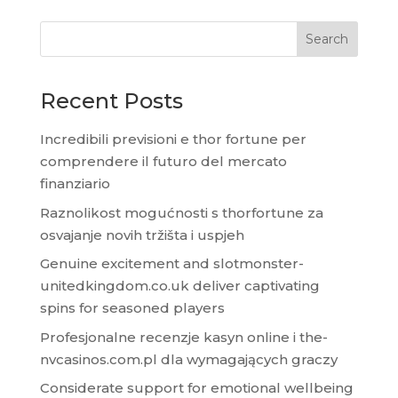
Recent Posts
Incredibili previsioni e thor fortune per
comprendere il futuro del mercato
finanziario
Raznolikost mogućnosti s thorfortune za
osvajanje novih tržišta i uspjeh
Genuine excitement and slotmonster-
unitedkingdom.co.uk deliver captivating
spins for seasoned players
Profesjonalne recenzje kasyn online i the-
nvcasinos.com.pl dla wymagających graczy
Considerate support for emotional wellbeing