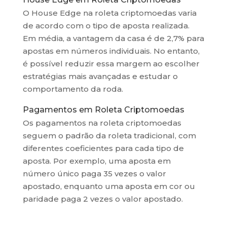
O House Edge na roleta criptomoedas varia
de acordo com o tipo de aposta realizada.
Em média, a vantagem da casa é de 2,7% para
apostas em números individuais. No entanto,
é possível reduzir essa margem ao escolher
estratégias mais avançadas e estudar o
comportamento da roda.
Pagamentos em Roleta Criptomoedas
Os pagamentos na roleta criptomoedas
seguem o padrão da roleta tradicional, com
diferentes coeficientes para cada tipo de
aposta. Por exemplo, uma aposta em
número único paga 35 vezes o valor
apostado, enquanto uma aposta em cor ou
paridade paga 2 vezes o valor apostado.