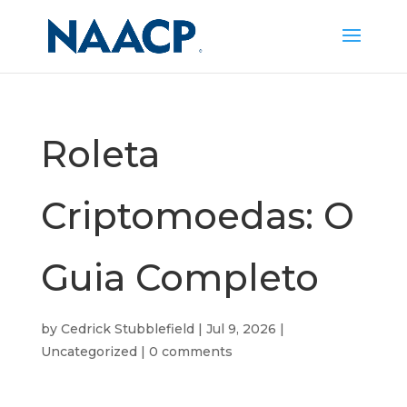
Roleta
Criptomoedas: O
Guia Completo
by
Cedrick Stubblefield
|
Jul 9, 2026
|
Uncategorized
|
0 comments