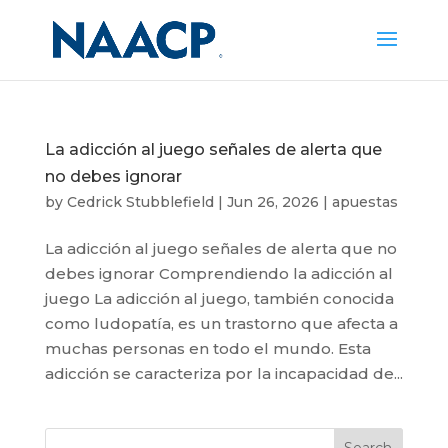
La adicción al juego señales de alerta que
no debes ignorar
by
Cedrick Stubblefield
|
Jun 26, 2026
|
apuestas
La adicción al juego señales de alerta que no
debes ignorar Comprendiendo la adicción al
juego La adicción al juego, también conocida
como ludopatía, es un trastorno que afecta a
muchas personas en todo el mundo. Esta
adicción se caracteriza por la incapacidad de...