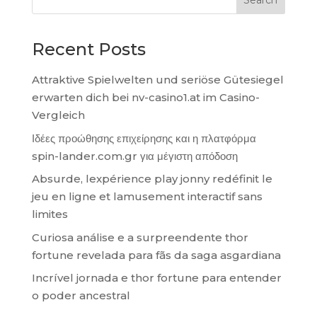
Recent Posts
Attraktive Spielwelten und seriöse Gütesiegel
erwarten dich bei nv-casino1.at im Casino-
Vergleich
Ιδέες προώθησης επιχείρησης και η πλατφόρμα
spin-lander.com.gr για μέγιστη απόδοση
Absurde, lexpérience play jonny redéfinit le
jeu en ligne et lamusement interactif sans
limites
Curiosa análise e a surpreendente thor
fortune revelada para fãs da saga asgardiana
Incrível jornada e thor fortune para entender
o poder ancestral