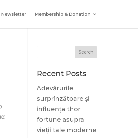
Newsletter
Membership & Donation
Recent Posts
Adevărurile
surprinzătoare și
ο
influența thor
ια
fortune asupra
vieții tale moderne