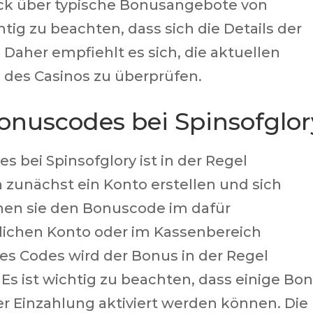
lick über typische Bonusangebote von
htig zu beachten, dass sich die Details der
 Daher empfiehlt es sich, die aktuellen
des Casinos zu überprüfen.
onuscodes bei Spinsofglor
 bei Spinsofglory ist in der Regel
 zunächst ein Konto erstellen und sich
nen sie den Bonuscode im dafür
lichen Konto oder im Kassenbereich
es Codes wird der Bonus in der Regel
s ist wichtig zu beachten, dass einige Bon
r Einzahlung aktiviert werden können. Die