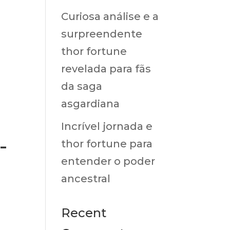
Curiosa análise e a
surpreendente
thor fortune
revelada para fãs
da saga
asgardiana
Incrível jornada e
-
thor fortune para
entender o poder
ancestral
Recent
h