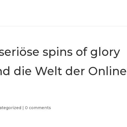
eriöse spins of glory
d die Welt der Online
ategorized
|
0 comments