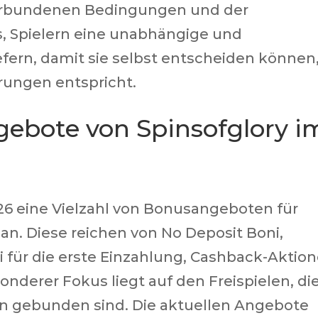
erbundenen Bedingungen und der
 es, Spielern eine unabhängige und
fern, damit sie selbst entscheiden können
rungen entspricht.
ebote von Spinsofglory i
026 eine Vielzahl von Bonusangeboten für
n. Diese reichen von No Deposit Boni,
 für die erste Einzahlung, Cashback-Aktio
sonderer Fokus liegt auf den Freispielen, di
en gebunden sind. Die aktuellen Angebote