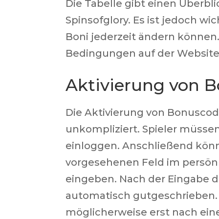
Die Tabelle gibt einen Überb
Spinsofglory. Es ist jedoch wic
Boni jederzeit ändern können.
Bedingungen auf der Website 
Aktivierung von B
Die Aktivierung von Bonuscodes
unkompliziert. Spieler müssen
einloggen. Anschließend kön
vorgesehenen Feld im persön
eingeben. Nach der Eingabe d
automatisch gutgeschrieben. E
möglicherweise erst nach eine