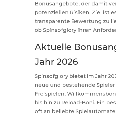
Bonusangebote, der damit v
potenziellen Risiken. Ziel ist
transparente Bewertung zu lie
ob Spinsofglory ihren Anforde
Aktuelle Bonusang
Jahr 2026
Spinsofglory bietet im Jahr 2
neue und bestehende Spieler a
Freispielen, Willkommensboni
bis hin zu Reload-Boni. Ein be
oft an beliebte Spielautomat