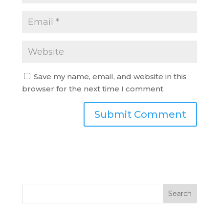
Save my name, email, and website in this
browser for the next time I comment.