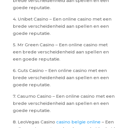
brede verscheidenheid aan spellen en een
goede reputatie.
4. Unibet Casino – Een online casino met een
brede verscheidenheid aan spellen en een
goede reputatie.
5. Mr Green Casino – Een online casino met
een brede verscheidenheid aan spellen en
een goede reputatie.
6. Guts Casino – Een online casino met een
brede verscheidenheid aan spellen en een
goede reputatie.
7. Casumo Casino – Een online casino met een
brede verscheidenheid aan spellen en een
goede reputatie.
8. LeoVegas Casino
casino belgie online
– Een