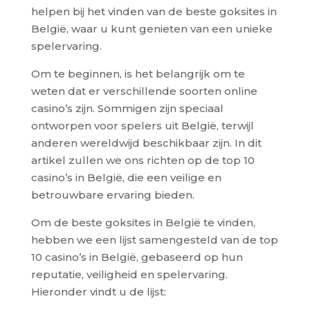
helpen bij het vinden van de beste goksites in
België, waar u kunt genieten van een unieke
spelervaring.
Om te beginnen, is het belangrijk om te
weten dat er verschillende soorten online
casino’s zijn. Sommigen zijn speciaal
ontworpen voor spelers uit België, terwijl
anderen wereldwijd beschikbaar zijn. In dit
artikel zullen we ons richten op de top 10
casino’s in België, die een veilige en
betrouwbare ervaring bieden.
Om de beste goksites in België te vinden,
hebben we een lijst samengesteld van de top
10 casino’s in België, gebaseerd op hun
reputatie, veiligheid en spelervaring.
Hieronder vindt u de lijst: