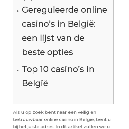
Gereguleerde online
casino’s in België:
een lijst van de
beste opties
Top 10 casino’s in
België
Als u op zoek bent naar een veilig en
betrouwbaar online casino in België, bent u
bij het juiste adres. In dit artikel zullen we u