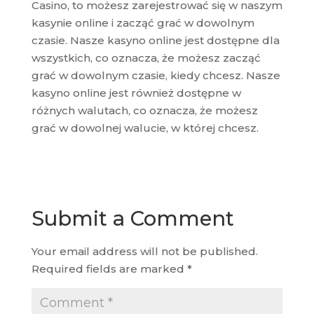
Casino, to możesz zarejestrować się w naszym
kasynie online i zacząć grać w dowolnym
czasie. Nasze kasyno online jest dostępne dla
wszystkich, co oznacza, że możesz zacząć
grać w dowolnym czasie, kiedy chcesz. Nasze
kasyno online jest również dostępne w
różnych walutach, co oznacza, że możesz
grać w dowolnej walucie, w której chcesz.
Submit a Comment
Your email address will not be published.
Required fields are marked
*