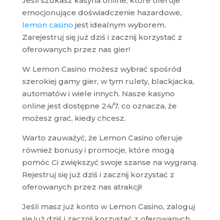
Jeśli szukasz kasyna online, które oferuje
emocjonujące doświadczenie hazardowe,
lemon casino
jest idealnym wyborem.
Zarejestruj się już dziś i zacznij korzystać z
oferowanych przez nas gier!
W Lemon Casino możesz wybrać spośród
szerokiej gamy gier, w tym rulety, blackjacka,
automatów i wiele innych. Nasze kasyno
online jest dostępne 24/7, co oznacza, że
możesz grać, kiedy chcesz.
Warto zauważyć, że Lemon Casino oferuje
również bonusy i promocje, które mogą
pomóc Ci zwiększyć swoje szanse na wygraną.
Rejestruj się już dziś i zacznij korzystać z
oferowanych przez nas atrakcji!
Jeśli masz już konto w Lemon Casino, zaloguj
się już dziś i zacznij korzystać z oferowanych