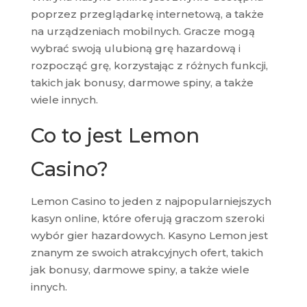
poprzez przeglądarkę internetową, a także
na urządzeniach mobilnych. Gracze mogą
wybrać swoją ulubioną grę hazardową i
rozpocząć grę, korzystając z różnych funkcji,
takich jak bonusy, darmowe spiny, a także
wiele innych.
Co to jest Lemon
Casino?
Lemon Casino to jeden z najpopularniejszych
kasyn online, które oferują graczom szeroki
wybór gier hazardowych. Kasyno Lemon jest
znanym ze swoich atrakcyjnych ofert, takich
jak bonusy, darmowe spiny, a także wiele
innych.