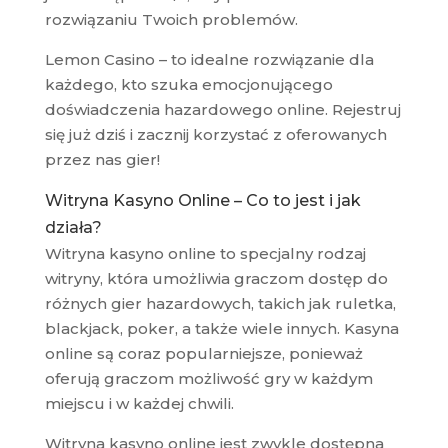
rozwiązaniu Twoich problemów.
Lemon Casino – to idealne rozwiązanie dla
każdego, kto szuka emocjonującego
doświadczenia hazardowego online. Rejestruj
się już dziś i zacznij korzystać z oferowanych
przez nas gier!
Witryna Kasyno Online – Co to jest i jak
działa?
Witryna kasyno online to specjalny rodzaj
witryny, która umożliwia graczom dostęp do
różnych gier hazardowych, takich jak ruletka,
blackjack, poker, a także wiele innych. Kasyna
online są coraz popularniejsze, ponieważ
oferują graczom możliwość gry w każdym
miejscu i w każdej chwili.
Witryna kasyno online jest zwykle dostępna