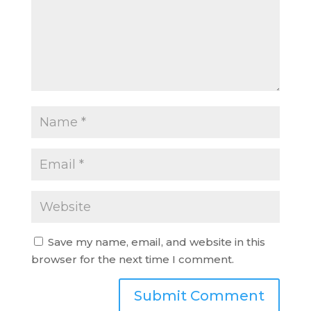
Save my name, email, and website in this
browser for the next time I comment.