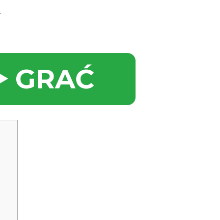
y
▶️ GRAĆ