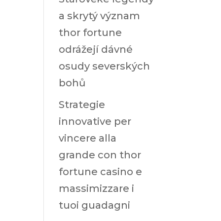
a skrytý význam
thor fortune
odrážejí dávné
osudy severských
bohů
Strategie
innovative per
vincere alla
grande con thor
fortune casino e
massimizzare i
tuoi guadagni