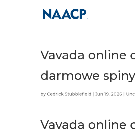
Vavada online 
darmowe spin
by
Cedrick Stubblefield
|
Jun 19, 2026
|
Unc
Vavada online 