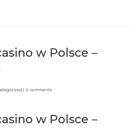
casino w Polsce –
y
ategorized
|
0 comments
casino w Polsce –