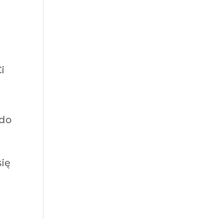
i
 do
się