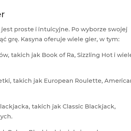
r
est proste i intuicyjne. Po wyborze swojej
ć grę. Kasyna oferuje wiele gier, w tym:
ów, takich jak Book of Ra, Sizzling Hot i wiel
etki, takich jak European Roulette, America
lackjacka, takich jak Classic Blackjack,
nych.