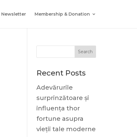
Newsletter
Membership & Donation
Recent Posts
Adevărurile
surprinzătoare și
influența thor
fortune asupra
vieții tale moderne