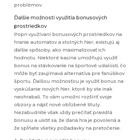
problémov.
Ďalšie možnosti využitia bonusových
prostriedkov
Popri využívaní bonusových prostriedkov na
hranie automatov a stolných hier, existujú aj
ďalšie spôsoby, ako maximalizovať ich
hodnotu. Niektoré kasína umožňujú využiť
bonus na stávkovanie na športové udalosti, čo
môže byť zaujímavá alternatíva pre fanúšikov
športu. Ďalšou možnosťou je využiť bonus na
vyskúšanie nových hier, ktoré by ste inak
neohrabali. To vám umožní rozšíriť svoje
obzory a nájsť nové obľúbené tituly.
Nezabudnite však vždy prečítať pravidlá
bonusu a uistiť sa, že daná hra je povolená a
že spĺňate všetky požiadavky na pretočenie.