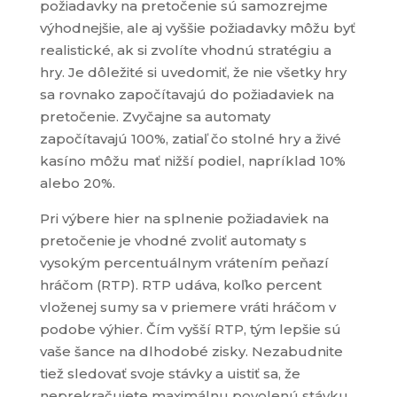
požiadavky na pretočenie sú samozrejme
výhodnejšie, ale aj vyššie požiadavky môžu byť
realistické, ak si zvolíte vhodnú stratégiu a
hry. Je dôležité si uvedomiť, že nie všetky hry
sa rovnako započítavajú do požiadaviek na
pretočenie. Zvyčajne sa automaty
započítavajú 100%, zatiaľ čo stolné hry a živé
kasíno môžu mať nižší podiel, napríklad 10%
alebo 20%.
Pri výbere hier na splnenie požiadaviek na
pretočenie je vhodné zvoliť automaty s
vysokým percentuálnym vrátením peňazí
hráčom (RTP). RTP udáva, koľko percent
vloženej sumy sa v priemere vráti hráčom v
podobe výhier. Čím vyšší RTP, tým lepšie sú
vaše šance na dlhodobé zisky. Nezabudnite
tiež sledovať svoje stávky a uistiť sa, že
neprekračujete maximálnu povolenú stávku