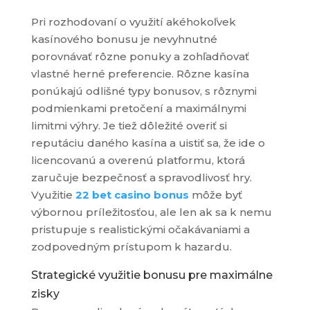
Pri rozhodovaní o využití akéhokoľvek
kasínového bonusu je nevyhnutné
porovnávať rôzne ponuky a zohľadňovať
vlastné herné preferencie. Rôzne kasína
ponúkajú odlišné typy bonusov, s rôznymi
podmienkami pretočení a maximálnymi
limitmi výhry. Je tiež dôležité overiť si
reputáciu daného kasína a uistiť sa, že ide o
licencovanú a overenú platformu, ktorá
zaručuje bezpečnosť a spravodlivosť hry.
Využitie
22 bet casino bonus
môže byť
výbornou príležitosťou, ale len ak sa k nemu
pristupuje s realistickými očakávaniami a
zodpovedným prístupom k hazardu.
Strategické využitie bonusu pre maximálne
zisky