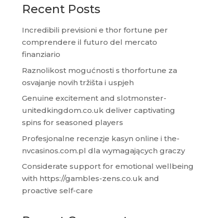
Recent Posts
Incredibili previsioni e thor fortune per
comprendere il futuro del mercato
finanziario
Raznolikost mogućnosti s thorfortune za
osvajanje novih tržišta i uspjeh
Genuine excitement and slotmonster-
unitedkingdom.co.uk deliver captivating
spins for seasoned players
Profesjonalne recenzje kasyn online i the-
nvcasinos.com.pl dla wymagających graczy
Considerate support for emotional wellbeing
with https://gambles-zens.co.uk and
proactive self-care