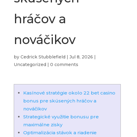
hráčov a
nováčikov
by
Cedrick Stubblefield
|
Jul 8, 2026
|
Uncategorized
|
0 comments
Kasínové stratégie okolo 22 bet casino
bonus pre skúsených hráčov a
nováčikov
Strategické využitie bonusu pre
maximálne zisky
Optimalizácia stávok a riadenie