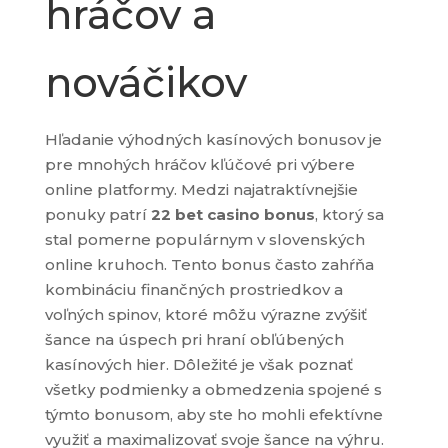
hráčov a
nováčikov
Hľadanie výhodných kasínových bonusov je
pre mnohých hráčov kľúčové pri výbere
online platformy. Medzi najatraktívnejšie
ponuky patrí
22 bet casino bonus
, ktorý sa
stal pomerne populárnym v slovenských
online kruhoch. Tento bonus často zahŕňa
kombináciu finančných prostriedkov a
voľných spinov, ktoré môžu výrazne zvýšiť
šance na úspech pri hraní obľúbených
kasínových hier. Dôležité je však poznať
všetky podmienky a obmedzenia spojené s
týmto bonusom, aby ste ho mohli efektívne
využiť a maximalizovať svoje šance na výhru.