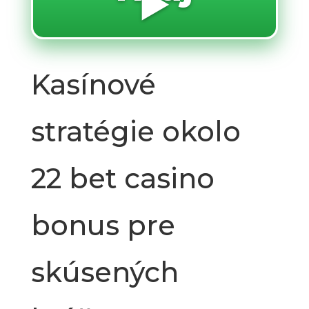
▶️
Kasínové
stratégie okolo
22 bet casino
bonus pre
skúsených