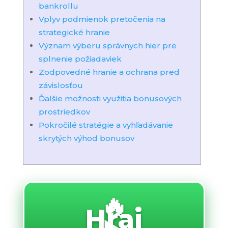
bankrollu
Vplyv podmienok pretočenia na
strategické hranie
Význam výberu správnych hier pre
splnenie požiadaviek
Zodpovedné hranie a ochrana pred
závislosťou
Ďalšie možnosti využitia bonusových
prostriedkov
Pokročilé stratégie a vyhľadávanie
skrytých výhod bonusov
🔥
Hraj