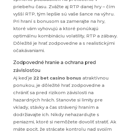
priebehu času. Zvážte aj RTP danej hry – čím
vyšší RTP, tým lepšie sú vaše šance na výhru.
Pri hraní s bonusom sa zamerajte na hry,
ktoré vám vyhovujú a ktoré ponúkajú
optimálnu kombináciu volatility, RTP a zábavy.
Dôležité je hrať zodpovedne a s realistickými
očakávaniami.
Zodpovedné hranie a ochrana pred
závislosťou
Aj keď je
22 bet casino bonus
atraktívnou
ponukou, je dôležité hrať zodpovedne a
chrániť sa pred rizikom závislosti na
hazardných hrách. Stanovte si limity pre
vklady, stávky a čas strávený hraním a
dodržiavajte ich. Nikdy nehazardujte s
peniazmi, ktoré si nemôžete dovoliť stratiť. Ak
máte pocit, že strácate kontrolu nad svojím